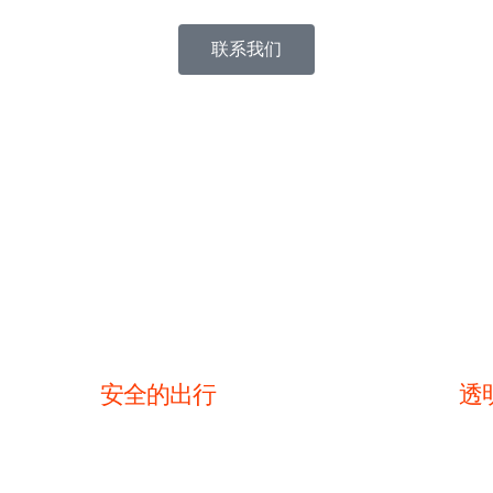
联系我们
务
安全的出行
透
车服
我们以及合作的司机都是持有正规英
在
国驾照，而且在英有多年丰富的的驾
了然