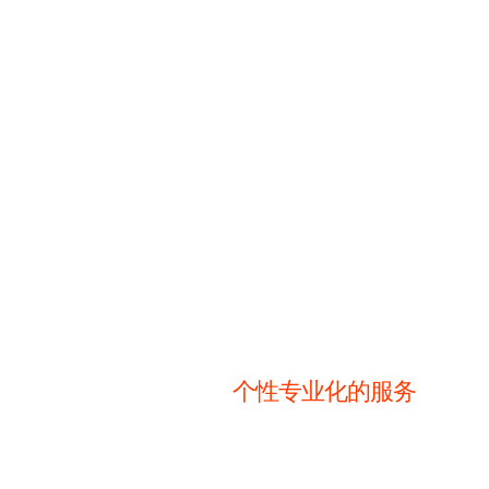
为什么 使用
我们的服
个性专业化的服务
我们致力于提供伦敦高端私人用
务，为您 提供专业个性化服务