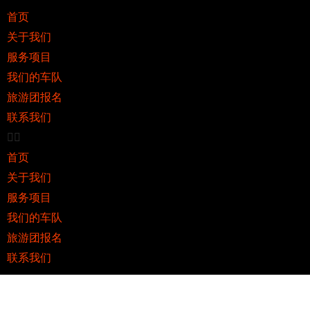
首页
关于我们
服务项目
我们的车队
旅游团报名
联系我们
首页
关于我们
服务项目
我们的车队
旅游团报名
联系我们