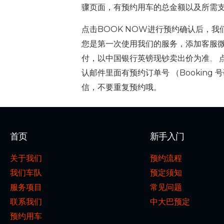
骤页面，有预约用车的总金额以及所需支
点击BOOK NOW进行预约确认后，
您是第一次使用我们的服务，添加客服微
付，以中国银行英镑现钞卖出价为准
。
认邮件里面有预约订单号 （
Bookin
信，
不要重复预约哦。
首页
新手入门
关于我们
预约流程
我们车队
预定须知
服务项目
常见问题
联系我们
中大巴预定
预约用车