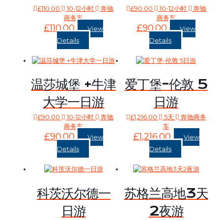
£
110.00
10-12小时
奔驰
£
90.00
10-12小时
奔驰
商务车
商务车
£
110.00
£
90.00
View
View
Details
Details
温莎城堡 +牛津
爱丁堡-伦敦 5
大学一日游
日游
£
90.00
10-12小时
奔驰
£
1,216.00
5天
奔驰商务
商务车
车
£
90.00
£
1,216.00
View
View
Details
Details
科茨沃尔德一
苏格兰高地3天
日游
2夜游