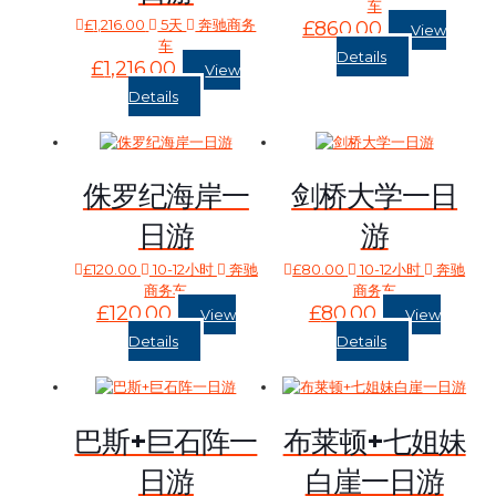
车
£
1,216.00
5天
奔驰商务
£
860.00
View
车
Details
£
1,216.00
View
Details
侏罗纪海岸一
剑桥大学一日
日游
游
£
120.00
10-12小时
奔驰
£
80.00
10-12小时
奔驰
商务车
商务车
£
120.00
£
80.00
View
View
Details
Details
巴斯+巨石阵一
布莱顿+七姐妹
日游
白崖一日游